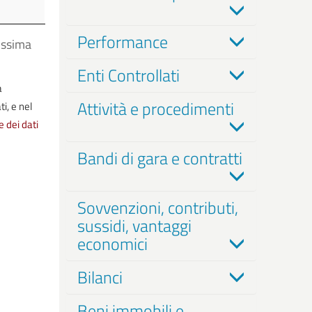
a
ica
Performance
ossima
Enti Controllati
a
Attività e procedimenti
i, e nel
e dei dati
Bandi di gara e contratti
Sovvenzioni, contributi,
sussidi, vantaggi
economici
Bilanci
Beni immobili e