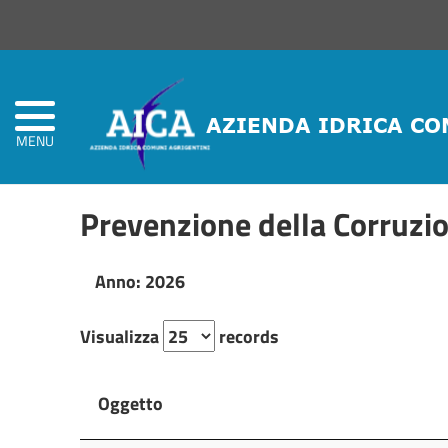
Home
Atti
Amministrativi
(L.R.
Siciliana
MENU
22/08)
Prevenzione della Corruzi
Società
Trasparente
Anno: 2026
Visualizza
records
Oggetto