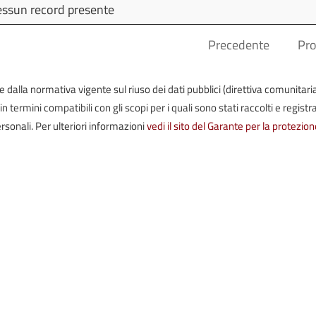
Allegato
Pubblicato
Ultim
ssun record presente
Modif
Precedente
Pr
iste dalla normativa vigente sul riuso dei dati pubblici (direttiva comunitari
termini compatibili con gli scopi per i quali sono stati raccolti e registrat
rsonali. Per ulteriori informazioni
vedi il sito del Garante per la protezion