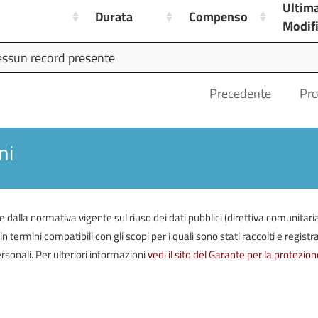
Ultim
Durata
Compenso
Modif
Durata
Compenso
Ultim
ssun record presente
Modif
Precedente
Pr
ni
iste dalla normativa vigente sul riuso dei dati pubblici (direttiva comunitari
termini compatibili con gli scopi per i quali sono stati raccolti e registrat
rsonali. Per ulteriori informazioni
vedi il sito del Garante per la protezion