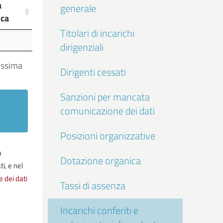
a
generale
ica
Titolari di incarichi
a
dirigenziali
ica
ossima
Dirigenti cessati
Sanzioni per mancata
comunicazione dei dati
Posizioni organizzative
a
Dotazione organica
i, e nel
e dei dati
Tassi di assenza
Incarichi conferiti e