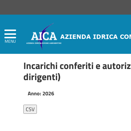
Home
Atti
Amministrativi
(L.R.
Siciliana
MENU
22/08)
Incarichi conferiti e autori
Società
Trasparente
dirigenti)
Anno: 2026
CSV